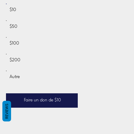
$10
$50
$100
$200
Autre
Faire un don de $10
REVIEWS